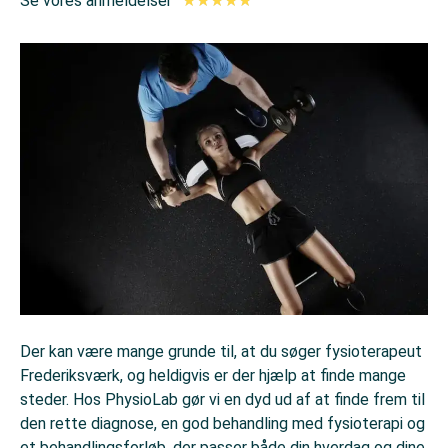
Se vores anmeldelser
★
★
★
★
★
Der kan være mange grunde til, at du søger fysioterapeut
Frederiksværk, og heldigvis er der hjælp at finde mange
steder. Hos PhysioLab gør vi en dyd ud af at finde frem til
den rette diagnose, en god behandling med fysioterapi og
et behandlingsforløb, der passer både din hverdag og dine