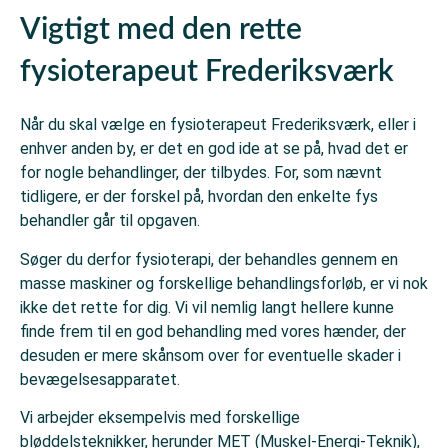
Vigtigt med den rette
fysioterapeut Frederiksværk
Når du skal vælge en fysioterapeut Frederiksværk, eller i
enhver anden by, er det en god ide at se på, hvad det er
for nogle behandlinger, der tilbydes. For, som nævnt
tidligere, er der forskel på, hvordan den enke
lte fys
b
ehandler går til opgaven.
Søger du derfor fysioterapi, der behandles gennem en
masse maskiner og forskellige behandlingsforløb, er vi nok
ikk
e det r
ette for dig. Vi vil nemlig langt hellere kunne
finde frem til en god behandling med vores hænder, der
desuden er mere skånsom
over for
eventuelle skader i
bevægelsesapparatet.
Vi arbejder eksempelvis med forskellige
bløddelsteknikker, herunder MET (Muskel-Energi-Teknik),