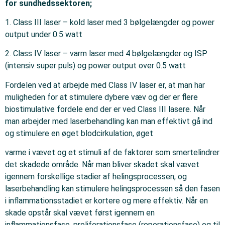
for sundhedssektoren;
1. Class III laser – kold laser med 3 bølgelængder og power
output under 0.5 watt
2. Class IV laser – varm laser med 4 bølgelængder og ISP
(intensiv super puls) og power output over 0.5 watt
Fordelen ved at arbejde med Class IV laser er, at man har
muligheden for at stimulere dybere væv og der er flere
biostimulative fordele end der er ved Class III lasere. Når
man arbejder med laserbehandling kan man effektivt gå ind
og stimulere en øget blodcirkulation, øget
varme i vævet og et stimuli af de faktorer som smertelindrer
det skadede område. Når man bliver skadet skal vævet
igennem forskellige stadier af helingsprocessen, og
laserbehandling kan stimulere helingsprocessen så den fasen
i inflammationsstadiet er kortere og mere effektiv. Når en
skade opstår skal vævet først igennem en
inflammationsfase, proliferationsfase (reperationsfase) og til