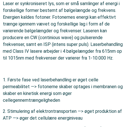
Laser er synkroniseret lys, som er små samlinger af energi i
forskellige former bestemt af bølgelængde og frekvens.
Energien kaldes fotoner. Fotonernes energi kan effektivt
trænge igennem vævet og forskellige lag i form af de
varierende bølgelængder og frekvenser. Laseren kan
producere en CW (continious wave) og pulserende
frekvenser, samt en ISP (intens super puls). Laserbehandling
med Class IV lasere arbejder i 4 bølgelængder fra 615nm op
til 1015nm med frekvenser der varierer fra 1-10.000 Hz.
1. Første fase ved laserbehandling er øget celle
permeabilitet —> fotonerne skaber optages i membranen og
skaber en kinetisk energi som øger
cellegennemtrængeligheden
2. Stimulering af elektrontransporten —> øget produktion af
ATP —> øger det cellulære energiniveau